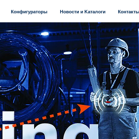
Конфигураторы
Новости и Kаталоги
Контакт
Новости
pewag Р
Kаталоги
pewag int
партнер
ная техника
Строповочная техника
Транспортировочн
Контакт
tems
pewag levo hook
Hero friction weld
Точки подъема profilift
Ковшовые трансп
Индивидуальные страховочные средства
Скребковые тран
Средства для крепления и подъема G12
…
bluetrack
pewag winner G10 – Lifting & lashing systems
Offshore
pewag winner inox
Подъемные захваты pewag
Подъемные магниты profimag