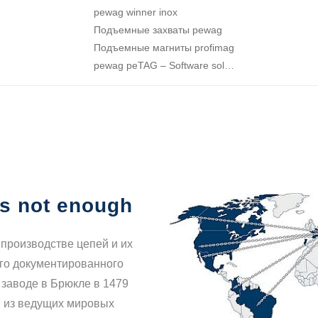
pewag winner inox
Подъемные захваты pewag
Подъемные магниты profimag
pewag peTAG – Software solution
…
is not enough
 производстве цепей и их
го документированного
 заводе в Брюкле в 1479
м из ведущих мировых