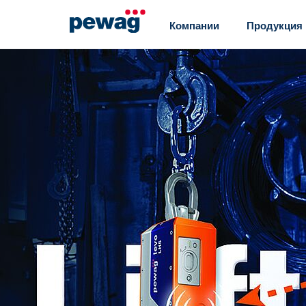
Компании
Продукция
pewag Россия
Часть pewag group
Цепи противоскольжения
Лесозаготовитель
Легковые автомобили
Choker chain sys
4x4 & SUV
Тросовые ролики
Автобусы и транспортные средства хозяйственного назначения
Лесные цепи
Транспортные средства повышенной проходимости
Гусеницы
Специальные транспортные средства
Запасные части к 
…
…