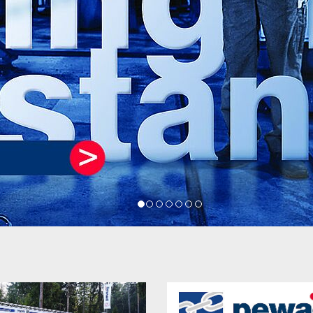
pewag peTAG – Software solution
…
1
2
3
4
5
6
7