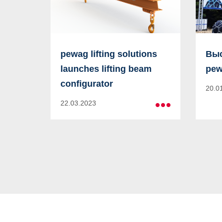
pewag lifting solutions
Выс
launches lifting beam
pew
configurator
20.0
22.03.2023
Больше
информации