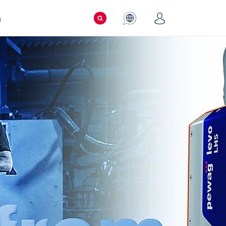
ы
оссия
ernational
ая техника
Защитные колесные цепи
ный формуляр
ed chain
Общая информация
ортеры
Преимущества и обслуживание
спортеры
Области применения
Формы сети
Запасные части
Звенья
Абразивность
Инструменты
Распределительная сеть