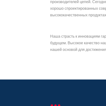
производителей цепей. Сегодн
хорошо спроектированных со
высококачественных продуктах
Наша страсть к инновациям гар
будущем. Высокое качество наш
нашей основой для достижения