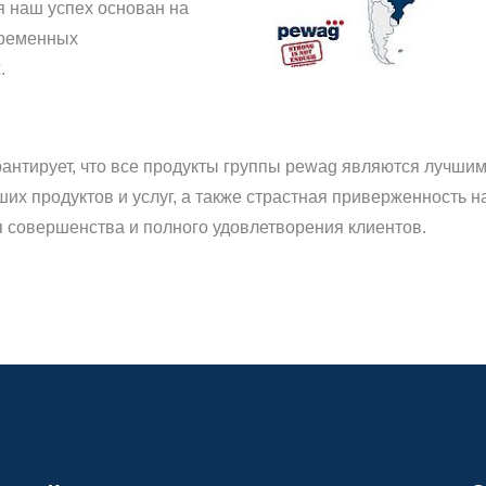
я наш успех основан на
временных
.
антирует, что все продукты группы pewag являются лучшим
их продуктов и услуг, а также страстная приверженность 
 совершенства и полного удовлетворения клиентов.