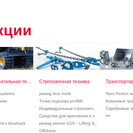
кции
Лесозаготовительная техника
Строповочная техника
systems
pewag levo hook
Hero friction 
ики
Точки подъема profilift
Ковшовые тр
Индивидуальные страховочные средства
Скребковые т
Средства для крепления и подъема G12
…
и к bluetrack
pewag winner G10 – Lifting & lashing systems
Offshore